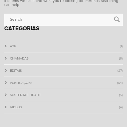
It seems we can’t find what you’re looking for. Perhaps searching
can help.
CATEGORIAS
A3P
(1)
CHAMADAS
(8)
EDITAIS
(27)
PUBLICAÇÕES
(64)
SUSTENTABILIDADE
(5)
VIDEOS
(4)