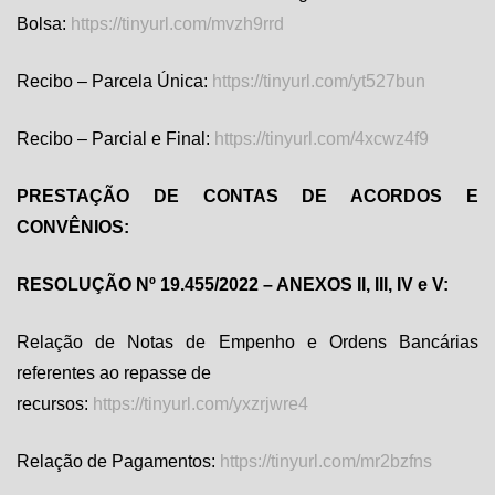
Bolsa:
https://tinyurl.com/mvzh9rrd
Recibo – Parcela Única:
https://tinyurl.com/yt527bun
Recibo – Parcial e Final:
https://tinyurl.com/4xcwz4f9
PRESTAÇÃO DE CONTAS DE ACORDOS E
CONVÊNIOS:
RESOLUÇÃO Nº 19.455/2022 – ANEXOS II, III, IV e V:
Relação de Notas de Empenho e Ordens Bancárias
referentes ao repasse de
recursos:
https://tinyurl.com/yxzrjwre4
Relação de Pagamentos:
https://tinyurl.com/mr2bzfns