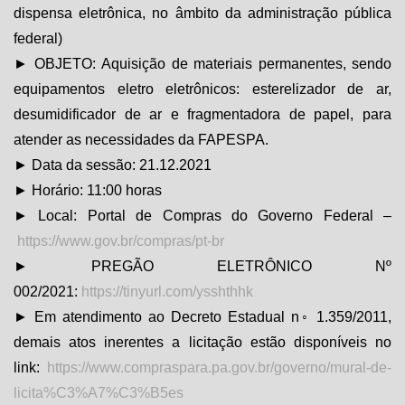
dispensa eletrônica, no âmbito da administração pública
federal)
► OBJETO: Aquisição de materiais permanentes, sendo
equipamentos eletro eletrônicos: esterelizador de ar,
desumidificador de ar e fragmentadora de papel, para
atender as necessidades da FAPESPA.
► Data da sessão: 21.12.2021
► Horário: 11:00 horas
► Local: Portal de Compras do Governo Federal –
https://www.gov.br/compras/pt-br
► PREGÃO ELETRÔNICO Nº
002/2021:
https://tinyurl.com/ysshthhk
► Em atendimento ao Decreto Estadual n◦ 1.359/2011,
demais atos inerentes a licitação estão disponíveis no
link:
https://www.compraspara.pa.gov.br/governo/mural-de-
licita%C3%A7%C3%B5es