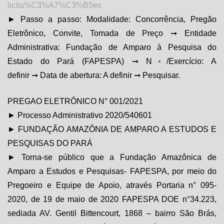
licita%C3%A7%C3%B5es
► Passo a passo: Modalidade: Concorrência, Pregão
Eletrônico, Convite, Tomada de Preço ➞ Entidade
Administrativa: Fundação de Amparo à Pesquisa do
Estado do Pará (FAPESPA) ➞ N◦/Exercício: A
definir ➞ Data de abertura: A definir ➞ Pesquisar.
PREGAO ELETRÔNICO N° 001/2021
► Processo Administrativo 2020/540601
► FUNDAÇÃO AMAZÔNIA DE AMPARO A ESTUDOS E
PESQUISAS DO PARÁ
► Torna-se público que a Fundação Amazônica de
Amparo a Estudos e Pesquisas- FAPESPA, por meio do
Pregoeiro e Equipe de Apoio, através Portaria n° 095-
2020, de 19 de maio de 2020 FAPESPA DOE n°34.223,
sediada AV. Gentil Bittencourt, 1868 – bairro São Brás,