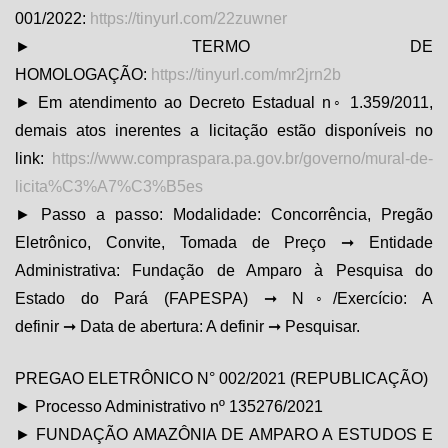
001/2022:
https://tinyurl.com/22zuwner
► TERMO DE
HOMOLOGAÇÃO:
https://tinyurl.com/mr2jrn2b
► Em atendimento ao Decreto Estadual n◦ 1.359/2011,
demais atos inerentes a licitação estão disponíveis no
link:
https://www.compraspara.pa.gov.br/governo/mural-de-
licita%C3%A7%C3%B5es
► Passo a passo: Modalidade: Concorrência, Pregão
Eletrônico, Convite, Tomada de Preço ➞ Entidade
Administrativa: Fundação de Amparo à Pesquisa do
Estado do Pará (FAPESPA) ➞ N◦/Exercício: A
definir ➞ Data de abertura: A definir ➞ Pesquisar.
PREGAO ELETRÔNICO N° 002/2021 (REPUBLICAÇÃO)
► Processo Administrativo nº 135276/2021
► FUNDAÇÃO AMAZÔNIA DE AMPARO A ESTUDOS E