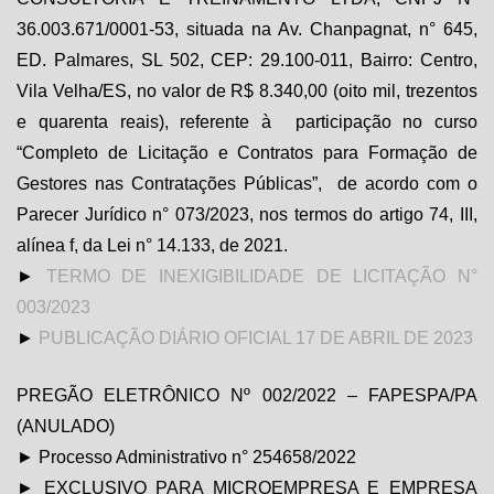
36.003.671/0001-53, situada na Av. Chanpagnat, n° 645,
ED. Palmares, SL 502, CEP: 29.100-011, Bairro: Centro,
Vila Velha/ES, no valor de R$ 8.340,00 (oito mil, trezentos
e quarenta reais), referente à participação no curso
“Completo de Licitação e Contratos para Formação de
Gestores nas Contratações Públicas”, de acordo com o
Parecer Jurídico n° 073/2023, nos termos do artigo 74, III,
alínea f, da Lei n° 14.133, de 2021.
►
TERMO DE INEXIGIBILIDADE DE LICITAÇÃO N°
003/2023
►
PUBLICAÇÃO DIÁRIO OFICIAL 17 DE ABRIL DE 2023
PREGÃO ELETRÔNICO Nº 002/2022 – FAPESPA/PA
(ANULADO)
► Processo Administrativo n° 254658/2022
► EXCLUSIVO PARA MICROEMPRESA E EMPRESA