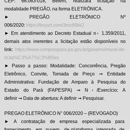
CEP: 66.063-018, Belém, realizará licitação na
modalidade PREGÃO, na forma ELETRÔNICA.
► PREGÃO ELETRÔNICO Nº
006/2020:
https://tinyurl.com/3mz66kk2
► Em atendimento ao Decreto Estadual n◦ 1.359/2011,
demais atos inerentes a licitação estão disponíveis no
link:
https://www.compraspara.pa.gov.br/governo/mural-de-
licita%C3%A7%C3%B5es
► Passo a passo: Modalidade: Concorrência, Pregão
Eletrônico, Convite, Tomada de Preço ➞ Entidade
Administrativa: Fundação de Amparo à Pesquisa do
Estado do Pará (FAPESPA) ➞ N◦/Exercício: A
definir ➞ Data de abertura: A definir ➞ Pesquisar.
PREGAO ELETRÔNICO N° 006/2020 – (REVOGADO)
► A contratação de empresa especializada para
fornecimento, em nuvem, de plataforma integrada de