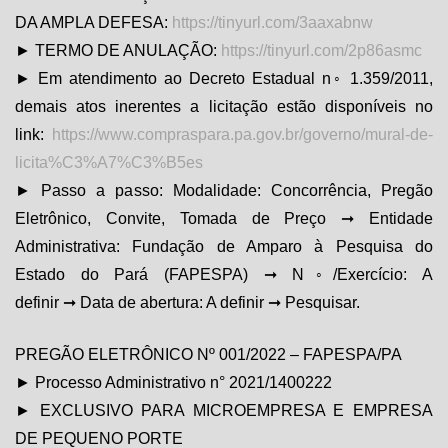
DA AMPLA DEFESA:
https://tinyurl.com/3aaxabnw
► TERMO DE ANULAÇÃO:
https://tinyurl.com/2p86asmc
► Em atendimento ao Decreto Estadual n◦ 1.359/2011,
demais atos inerentes a licitação estão disponíveis no
link:
https://www.compraspara.pa.gov.br/governo/mural-de-
licita%C3%A7%C3%B5es
► Passo a passo: Modalidade: Concorrência, Pregão
Eletrônico, Convite, Tomada de Preço ➞ Entidade
Administrativa: Fundação de Amparo à Pesquisa do
Estado do Pará (FAPESPA) ➞ N◦/Exercício: A
definir ➞ Data de abertura: A definir ➞ Pesquisar.
PREGÃO ELETRÔNICO Nº 001/2022 – FAPESPA/PA
► Processo Administrativo n° 2021/1400222
► EXCLUSIVO PARA MICROEMPRESA E EMPRESA
DE PEQUENO PORTE