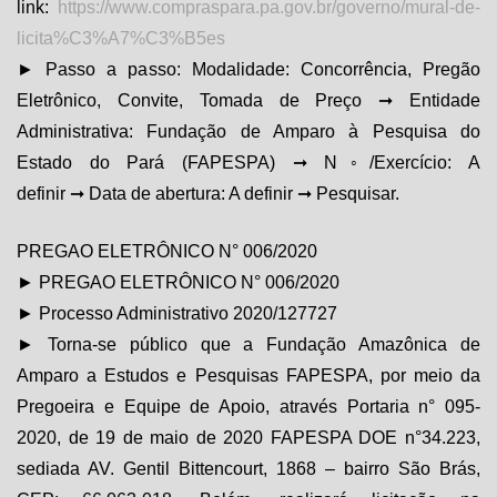
link:
https://www.compraspara.pa.gov.br/governo/mural-de-
licita%C3%A7%C3%B5es
► Passo a passo: Modalidade: Concorrência, Pregão
Eletrônico, Convite, Tomada de Preço ➞ Entidade
Administrativa: Fundação de Amparo à Pesquisa do
Estado do Pará (FAPESPA) ➞ N◦/Exercício: A
definir ➞ Data de abertura: A definir ➞ Pesquisar.
PREGAO ELETRÔNICO N° 006/2020
► PREGAO ELETRÔNICO N° 006/2020
► Processo Administrativo 2020/127727
► Torna-se público que a Fundação Amazônica de
Amparo a Estudos e Pesquisas FAPESPA, por meio da
Pregoeira e Equipe de Apoio, através Portaria n° 095-
2020, de 19 de maio de 2020 FAPESPA DOE n°34.223,
sediada AV. Gentil Bittencourt, 1868 – bairro São Brás,