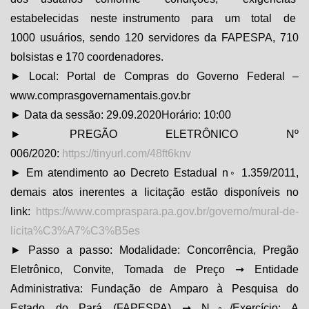
estabelecidas neste instrumento para um total de
1000 usuários, sendo 120 servidores da FAPESPA, 710
bolsistas e 170 coordenadores.
► Local: Portal de Compras do Governo Federal –
www.comprasgovernamentais.gov.br
► Data da sessão: 29.09.2020Horário: 10:00
► PREGÃO ELETRÔNICO Nº
006/2020:
https://tinyurl.com/48ft6knv
► Em atendimento ao Decreto Estadual n◦ 1.359/2011,
demais atos inerentes a licitação estão disponíveis no
link:
https://www.compraspara.pa.gov.br/governo/mural-de-
licita%C3%A7%C3%B5es
► Passo a passo: Modalidade: Concorrência, Pregão
Eletrônico, Convite, Tomada de Preço ➞ Entidade
Administrativa: Fundação de Amparo à Pesquisa do
Estado do Pará (FAPESPA) ➞ N◦/Exercício: A