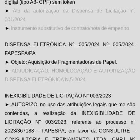
digital (tipo A3- CPF) sem token
►
Ato da autorização da Dispensa de Licitação n°.
001/2024
►
Instrumento substitutivo de contrato/nota de empenho
DISPENSA ELETRÔNICA Nº. 005/2024 Nº. 005/2024-
FAPESPA/PA
► Objeto: Aquisição de Fragmentadoras de Papel.
►
ADJUDICAÇÃO, HOMOLOGAÇÃO E AUTORIZAÇÃO
DISPENSA ELETRÔNICA N.5-2024
INEXIGIBILIDADE DE LICITAÇÃO N° 003/2023
► AUTORIZO, no uso das atribuições legais que me são
conferidas, a realização da INEXIGIBILIDADE DE
LICITAÇÃO N° 003/2023, referente ao processo n°
2023/367188 – FAPESPA, em favor da CONSULTRE –
CONSULTORIA E TREINAMENTO LTDA, CNPJ Nº