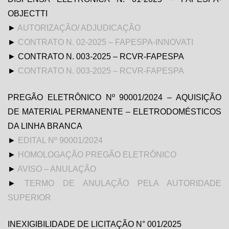
OBJECTTI
►
AUTORIZAÇÃO/ ADJUDICAÇÃO
►
CONTRATO N. 02-2025 – FAPESPA-INNOVATI
► CONTRATO N. 003-2025 – RCVR-FAPESPA
►
CONTRATO N. 003-2025 – RCVR-FAPESPA
PREGÃO ELETRÔNICO Nº 90001/2024 – AQUISIÇÃO
DE MATERIAL PERMANENTE – ELETRODOMÉSTICOS
DA LINHA BRANCA
►
EDITAL Nº 90001/2024
►
HOMOLOGAÇÃO PREGÃO ELETRÔNICO
►
AVISO – ANULAÇÃO
►
TERMO DE ANULAÇÃO PELA AUTORIDADE
SUPERIOR
INEXIGIBILIDADE DE LICITAÇÃO N° 001/2025